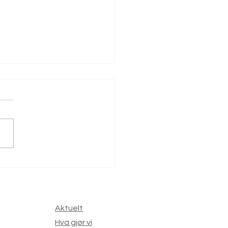
dan kan SHAPE-forskning
 mer verdi?
Aktuelt
Hva gjør vi