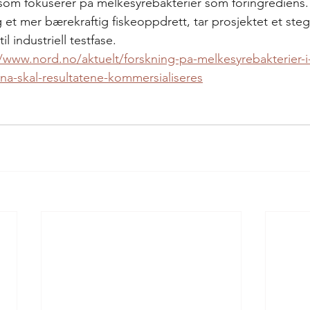
som fokuserer på melkesyrebakterier som fôringrediens
et mer bærekraftig fiskeoppdrett, tar prosjektet et steg 
l industriell testfase. 
//www.nord.no/aktuelt/forskning-pa-melkesyrebakterier-i-
-na-skal-resultatene-kommersialiseres