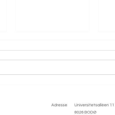
Innovasjon Norge støtter ny
Hvor
gründersatsing ved Nord
skape
universitet
Adresse
Universitetsalléen 11
8026 BODØ