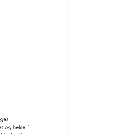
rges 
et og helse." 