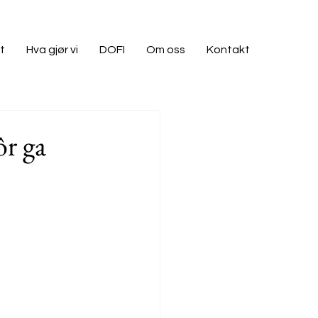
t
Hva gjør vi
DOFI
Om oss
Kontakt
ôr ga