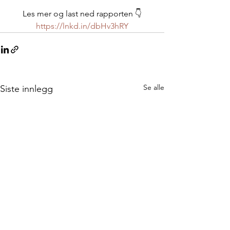
Les mer og last ned rapporten 👇
https://lnkd.in/dbHv3hRY
Se alle
Siste innlegg