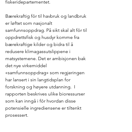
fiskeridepartementet.
Bærekraftig fôr til havbruk og landbruk 
er løftet som nasjonalt 
samfunnsoppdrag. På sikt skal alt fôr til 
oppdrettsfisk og husdyr komme fra 
bærekraftige kilder og bidra til å 
redusere klimagassutslippene i 
matsystemene. Det er ambisjonen bak 
det nye virkemiddel 
«samfunnsoppdrag» som regjeringen 
har lansert i sin langtidsplan for 
forskning og høyere utdanning.  I 
rapporten beskrives ulike bioressurser 
som kan inngå i fôr hvordan disse 
potensielle ingrediensene er tiltenkt 
prosessert. 