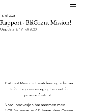
18. juli 2023
Rapport - BlåGrønt Mission!
Oppdatert:
19. juli 2023
BlåGrønt Mission - Fremtidens ingredienser 
til fôr : bioprosesseing og behovet for 
prosessinfrastruktur.
Nord Innovasjon har sammen med 
NCE Aquacuture AS, katapulten Ocean 