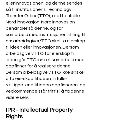
eller innovasjonen, og denne sendes
så til institusjonens Technology
Transfer Office(TTO), i dette tilfellet
Nord innovasjon. Nord innovasjon
behandler så denne, og tar i
samarbeid med institusjonen stilling til
om arbeidsgiver/TTO skal ta eierskap
til idéen eller innovasjonen. Dersom
arbeidsgiver/TTO tar eierskap til
idéen går TTO inn i et samarbeid med
oppfinner for å realisere denne.
Dersom arbeidsgiver/TTO ikke ønsker
å ta eierskap til idéen, tilfaller
rettighetene til idéen oppfinneren, og
vedkommende står fritt til å ta denne
videre selv.
IPR
- Intellectual Property
Rights