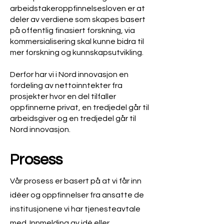
arbeidstakeroppfinnelsesloven er at
deler av verdiene som skapes basert
på offentlig finasiert forskning, via
kommersialisering skal kunne bidra til
mer forskning og kunnskapsutvikling.
Derfor har vi i Nord innovasjon en
fordeling av nettoinntekter fra
prosjekter hvor en del tilfaller
oppfinnerne privat, en tredjedel går til
arbeidsgiver og en tredjedel går til
Nord innovasjon.
rosess
P
Vår prosess er basert på at vi får inn
idéer og oppfinnelser fra ansatte de
institusjonene vi har tjenesteavtale
med. Innmelding av idé eller