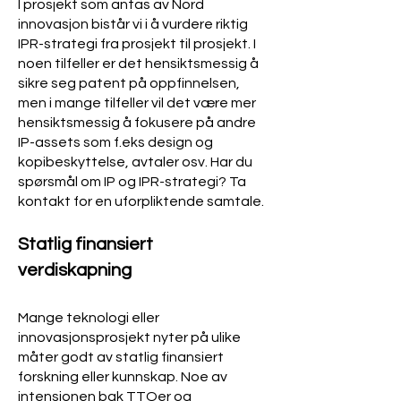
I prosjekt som antas av Nord
innovasjon bistår vi i å vurdere riktig
IPR-strategi fra prosjekt til prosjekt. I
noen tilfeller er det hensiktsmessig å
sikre seg patent på oppfinnelsen,
men i mange tilfeller vil det være mer
hensiktsmessig å fokusere på andre
IP-assets som f.eks design og
kopibeskyttelse, av
taler osv. Har du
spørsmål om IP og IP
R-strategi? Ta
kontakt for en uforpliktende samtale.
Statlig finansiert
verdiskapning
Mange teknologi eller
innovasjonsprosjekt nyter på ulike
måter godt av statlig finansiert
forskning eller kunnskap. Noe av
intensjonen bak TTOer og