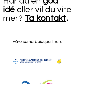
Har du en
god
idé
eller vil du vite
mer?
Ta kontakt
.
Våre samarbeidspartnere